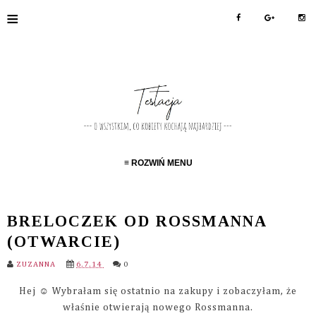
≡
≡ ROZWIŃ MENU
BRELOCZEK OD ROSSMANNA
(OTWARCIE)
ZUZANNA
6.7.14
0
Hej ☺ Wybrałam się ostatnio na zakupy i zobaczyłam, że
właśnie otwierają nowego Rossmanna.