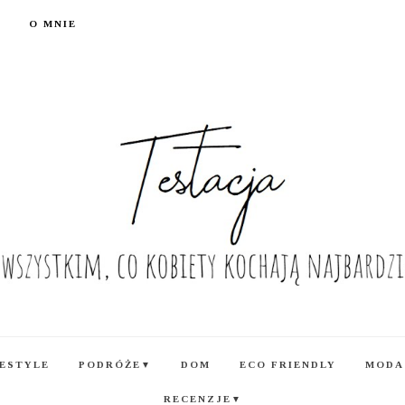
O MNIE
FESTYLE
PODRÓŻE
DOM
ECO FRIENDLY
MODA
▼
RECENZJE
▼