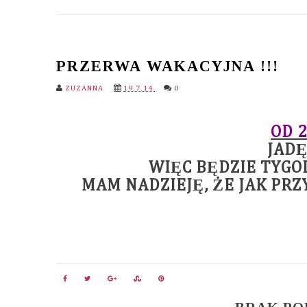
PRZERWA WAKACYJNA !!!
ZUZANNA
19.7.14
0
OD 2
JADĘ
WIĘC BĘDZIE TYGO
MAM NADZIEJĘ, ŻE JAK PRZ