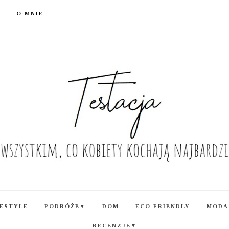
O MNIE
FESTYLE
PODRÓŻE
DOM
ECO FRIENDLY
MODA
▼
RECENZJE
▼