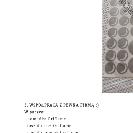
3. WSPÓŁPRACA Z PEWNĄ FIRMĄ ;)
W paczce:
- pomadka Oriflame
- tusz do rzęs Oriflame
- cień do powiek Oriflame