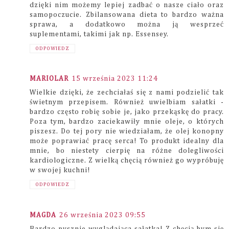
dzięki nim możemy lepiej zadbać o nasze ciało oraz
samopoczucie. Zbilansowana dieta to bardzo ważna
sprawa, a dodatkowo można ją wesprzeć
suplementami, takimi jak np. Essensey.
ODPOWIEDZ
MARIOLAR
15 września 2023 11:24
Wielkie dzięki, że zechciałaś się z nami podzielić tak
świetnym przepisem. Również uwielbiam sałatki -
bardzo często robię sobie je, jako przekąskę do pracy.
Poza tym, bardzo zaciekawiły mnie oleje, o których
piszesz. Do tej pory nie wiedziałam, że olej konopny
może poprawiać pracę serca! To produkt idealny dla
mnie, bo niestety cierpię na różne dolegliwości
kardiologiczne. Z wielką chęcią również go wypróbuję
w swojej kuchni!
ODPOWIEDZ
MAGDA
26 września 2023 09:55
Bardzo pysznie wyglądająca sałatka! Z chęcią bym się