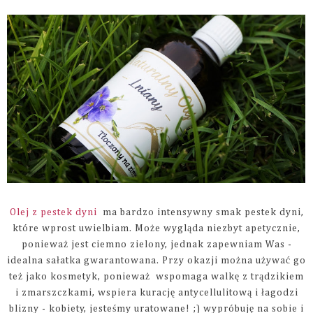
Olej z pestek dyni
ma bardzo intensywny smak pestek dyni,
które wprost uwielbiam. Może wygląda niezbyt apetycznie,
ponieważ jest ciemno zielony, jednak zapewniam Was -
idealna sałatka gwarantowana. Przy okazji można używać go
też jako kosmetyk, ponieważ wspomaga walkę z trądzikiem
i zmarszczkami, wspiera kurację antycellulitową i łagodzi
blizny - kobiety, jesteśmy uratowane! ;) wypróbuję na sobie i