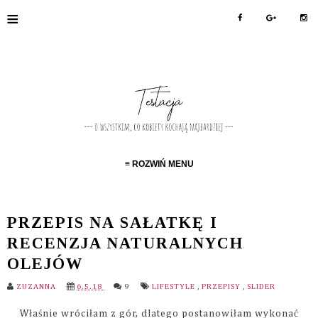
≡
≡ ROZWIŃ MENU
PRZEPIS NA SAŁATKĘ I
RECENZJA NATURALNYCH
OLEJÓW
ZUZANNA
6.5.18
9
LIFESTYLE
,
PRZEPISY
,
SLIDER
Właśnie wróciłam z gór, dlatego postanowiłam wykonać