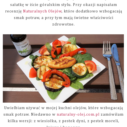
sałatkę w iście góralskim stylu. Przy okazji napisałam
recenzję
Naturalnych Olejów
, które dodatkowo wzbogacają
smak potraw, a przy tym mają świetne właściwości
zdrowotne.
Uwielbiam używać w mojej kuchni olejów, które wzbogacają
smak potraw. Niedawno w
naturalny-olej.com.pl
zamówiłam
kilka wersji: z wiesiołka, z pestek dyni, z pestek moreli,