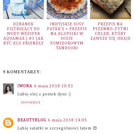
DZBANEK
INDYJSKIE SOSY
PRZEPIS NA
FILTRUJĄCY DO
PATAK'S + PRZEPIS
PSZENNO-ŻYTNI
WODY WESSPER
NA KLOPSIKI W
CHLEB, KTÓRY
AQUAMAX | #3 JAK
SOSIE
ZAWSZE SIĘ UDAJE
BYĆ ECO FRIENDLY
POMIDOROWYM
TANDOORI
9 KOMENTARZY:
IWONA
6 maja 2018 10:53
Lubię olej z pestek dyni :)
ODPOWIEDZ
BEAUTYBLOG
6 maja 2018 14:05
Lubię sałatki w szczególności latem 😍