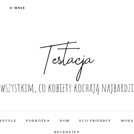
O MNIE
FESTYLE
PODRÓŻE
DOM
ECO FRIENDLY
MODA
▼
RECENZJE
▼