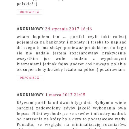
polskie! :)
ODPOWIEDZ
ANONIMOWY
24 stycznia 2017 16:46
witam kupiłem ten ... portfel czyli taki rodzaj
pojemnika na banknoty i monety :) trzeba to napisać
do czego to ma służyć ponieważ produkt ten do tego
się nie nadaje jestem rozczarowany praktycznie
wszystkim juz wole chodzic z wypchanymi
kieszeniami jednak fajny gadzet coś nowego polskie
ok super ale tylko żeby leżało na półce :) pozdrawiam
ODPOWIEDZ
ANONIMOWY
1 marca 2017 21:05
Używam portfela od dwóch tygodni.. Byłbym o wiele
bardziej zadowolony gdyby jakość wykonania była
lepsza. Nitki wychodzące ze szwów i nieostry nadruk
od patrzenia na który bolą oczy to podstawowe wady.
Ponadto, ze względu na minimalizację rozmiarów,