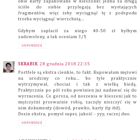
obie karty zapakowane w kieszonki jedna za drugą
ściśle do siebie przylegają bez wystających
fragmentów, więc żeby wyciągnąć tę z podspodu
trzeba wyciągnąć wierzchnią...
Gdybym zapłacił za niego 40-50 zł byłbym
zadowolony, a tak oceniam 3/5
ODPOWIEDZ
SKRABIK
28 grudnia 2018 22:35
Portfele są ekstra cienkie, to fakt. Kupowałam mężowi
na urodziny co roku... bo tyle praktycznie
wytrzymywał, chociaż i tak z wielką biedą.
Praktycznie po pół roku powinien już nadawać się do
wyrzucenia. Co gorsza, od noszenia w kieszeni jak to
mężczyźni przeważnie robią, zaczęły niszczyć się w
nim dokumenty (dowód, prawko, karty itp itd).
Desin ekstra, pomysł super, jakość - yyy, raczej dno.
ODPOWIEDZ