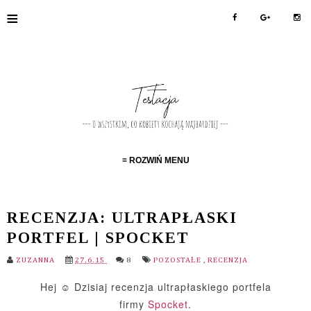
≡
≡ ROZWIŃ MENU
RECENZJA: ULTRAPŁASKI
PORTFEL | SPOCKET
ZUZANNA
27.6.15
8
POZOSTAŁE
,
RECENZJA
Hej ☺ Dzisiaj recenzja ultrapłaskiego portfela
firmy
Spocket
.