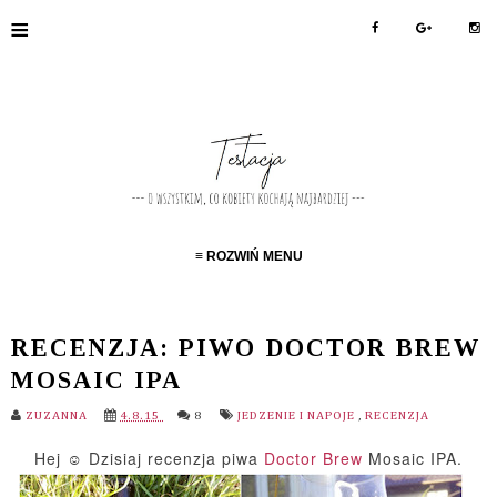
≡
≡ ROZWIŃ MENU
RECENZJA: PIWO DOCTOR BREW
MOSAIC IPA
ZUZANNA
4.8.15
8
JEDZENIE I NAPOJE
,
RECENZJA
Hej ☺ Dzisiaj recenzja piwa
Doctor Brew
Mosaic IPA.