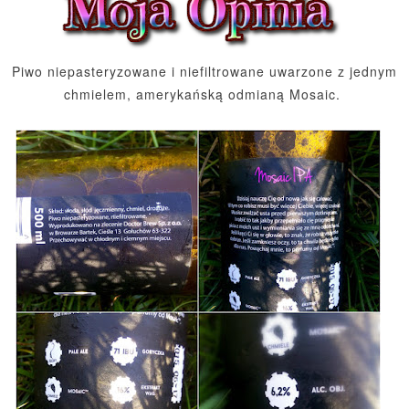
Piwo niepasteryzowane i niefiltrowane uwarzone z jednym
chmielem, amerykańską odmianą Mosaic.