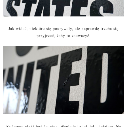
Jak widać, niektóre się pourywały, ale naprawdę trzeba się
przyjrzeć, żeby to zauważyć.
Końcowy efekt jest świetny. Wygląda to tak jak chciałam. Na