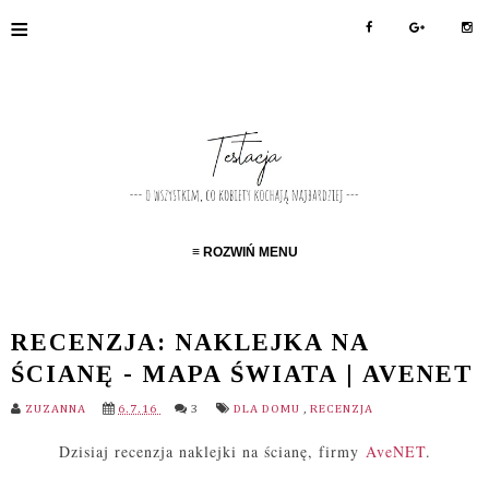
≡
≡ ROZWIŃ MENU
RECENZJA: NAKLEJKA NA
ŚCIANĘ - MAPA ŚWIATA | AVENET
ZUZANNA
6.7.16
3
DLA DOMU
,
RECENZJA
Dzisiaj recenzja naklejki na ścianę, firmy
AveNET
.