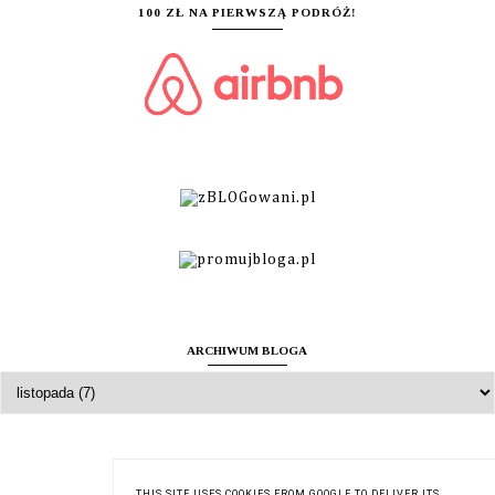
100 ZŁ NA PIERWSZĄ PODRÓŻ!
ARCHIWUM BLOGA
O MNIE
THIS SITE USES COOKIES FROM GOOGLE TO DELIVER ITS