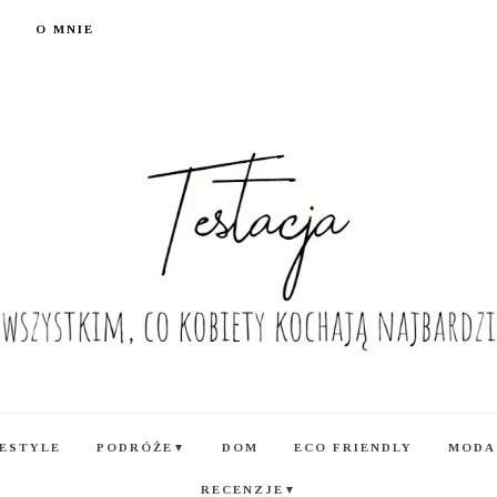
O MNIE
FESTYLE
PODRÓŻE
DOM
ECO FRIENDLY
MODA
▼
RECENZJE
▼