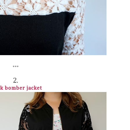
***
2.
ck bomber jacket