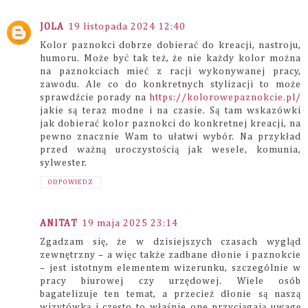
JOLA
19 listopada 2024 12:40
Kolor paznokci dobrze dobierać do kreacji, nastroju,
humoru. Może być tak też, że nie każdy kolor można
na paznokciach mieć z racji wykonywanej pracy,
zawodu. Ale co do konkretnych stylizacji to może
sprawdźcie porady na
https://kolorowepaznokcie.pl/
jakie są teraz modne i na czasie. Są tam wskazówki
jak dobierać kolor paznokci do konkretnej kreacji, na
pewno znacznie Wam to ułatwi wybór. Na przykład
przed ważną uroczystością jak wesele, komunia,
sylwester.
ODPOWIEDZ
ANITAT
19 maja 2025 23:14
Zgadzam się, że w dzisiejszych czasach wygląd
zewnętrzny – a więc także zadbane dłonie i paznokcie
– jest istotnym elementem wizerunku, szczególnie w
pracy biurowej czy urzędowej. Wiele osób
bagatelizuje ten temat, a przecież dłonie są naszą
wizytówką i często to właśnie one przyciągają uwagę