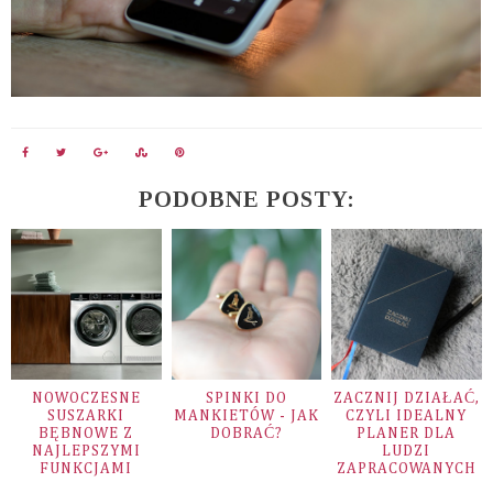
PODOBNE POSTY:
NOWOCZESNE
SPINKI DO
ZACZNIJ DZIAŁAĆ,
SUSZARKI
MANKIETÓW - JAK
CZYLI IDEALNY
BĘBNOWE Z
DOBRAĆ?
PLANER DLA
NAJLEPSZYMI
LUDZI
FUNKCJAMI
ZAPRACOWANYCH