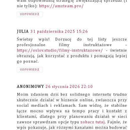
wam odpowiednią strategię zwiększającą sprzedaż (i
nie tylko):
https://amzteam.pro/
ODPOWIEDZ
JULIA
31 października 2025 15:26
Świetny wpis! Dorzucę do tej listy jeszcze
profesjonalne filmy instruktażowe -
https://oslov.studio/filmy-instruktazowe/
- świetnie
obrazują, jak korzystać z produktu i pomagają lepiej
go poznać.
ODPOWIEDZ
ANONIMOWY
26 stycznia 2026 22:10
Moim zdaniem dziś bez solidnego internetu trudno
skutecznie działać w biznesie online, zwłaszcza przy
social mediach i reklamach. Sam widzę, że stabilne
łącze mocno wpływa na tempo pracy i kontakt z
klientami, dlatego przy planowaniu działań w sieci
zawsze sprawdzam opcje typu
zobacz tutaj
. Fajnie, że
wpis pokazuje, jak różnymi kanałami można budować