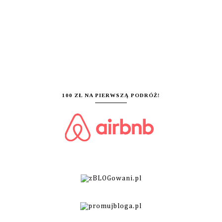
100 ZŁ NA PIERWSZĄ PODRÓŻ!