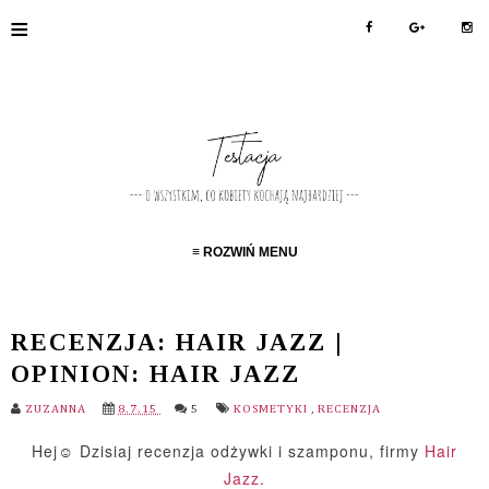
≡
≡ ROZWIŃ MENU
RECENZJA: HAIR JAZZ |
OPINION: HAIR JAZZ
ZUZANNA
8.7.15
5
KOSMETYKI
,
RECENZJA
Hej☺ Dzisiaj recenzja odżywki i szamponu, firmy
Hair
Jazz
.