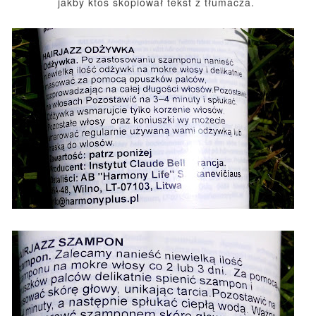
jakby ktoś skopiował tekst z tłumacza.