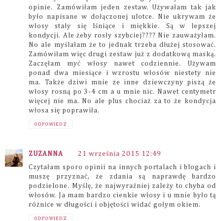
opinie. Zamówiłam jeden zestaw. Używałam tak jak
było napisane w dołączonej ulotce. Nie ukrywam że
włosy stały się lśniące i miękkie. Są w lepszej
kondycji. Ale żeby rosły szybciej???? Nie zauważyłam.
No ale myślałam że to jednak trzeba dłużej stosować.
Zamówiłam więc drugi zestaw już z dodatkową maską.
Zaczęłam myć włosy nawet codziennie. Używam
ponad dwa miesiące i wzrostu włosów niestety nie
ma. Także dziwi mnie ze inne dziewczyny piszą że
włosy rosną po 3-4 cm a u mnie nic. Nawet centymetr
więcej nie ma. No ale plus chociaż za to że kondycja
włosa się poprawiła.
ODPOWIEDZ
ZUZANNA
21 września 2015 12:49
Czytałam sporo opinii na innych portalach i blogach i
muszę przyznać, że zdania są naprawdę bardzo
podzielone. Myślę, że najwyraźniej zależy to chyba od
włosów. Ja mam bardzo cienkie włosy i u mnie było tą
różnice w długości i objętości widać gołym okiem.
ODPOWIEDZ