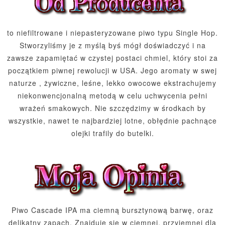
to niefiltrowane i niepasteryzowane piwo typu Single Hop.
Stworzyliśmy je z myślą byś mógł doświadczyć i na
zawsze zapamiętać w czystej postaci chmiel, który stoi za
początkiem piwnej rewolucji w USA. Jego aromaty w swej
naturze , żywiczne, leśne, lekko owocowe ekstrachujemy
niekonwencjonalną metodą w celu uchwycenia pełni
wrażeń smakowych. Nie szczędzimy w środkach by
wszystkie, nawet te najbardziej lotne, obłędnie pachnące
olejki trafily do butelki.
Piwo Cascade IPA ma ciemną bursztynową barwę, oraz
delikatny zapach. Znajduje się w ciemnej, przyjemnej dla